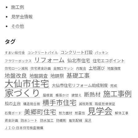
施工例
見学会情報
その他
タグ
コンクリート打設
すまい給付金
コンクリートパイル
パッキン
リフォーム
仙北市住宅
住宅エコポイント
フラワーボックス
土地選び
住宅ローン減税
住宅資金計画
全開口サッシ
内覧会
地盤強度
基礎工事
地盤改良
地盤調査
地鎮祭
大仙市住宅
大仙市住宅リフォーム助成制度
完成
家づくり
施工事例
断熱材
屋根葺
帳張かけ
建替え
横手市住宅
桧の土台
構造用合板
減税政策
瑕疵担保保証
見学会
美郷町住宅
石膏ボード
耐力面材
耐震性
解体工事
資金計画
防水シート
防水加工
防蟻剤
電気配線
風呂
ＪＩＯ-日本住宅検査機構