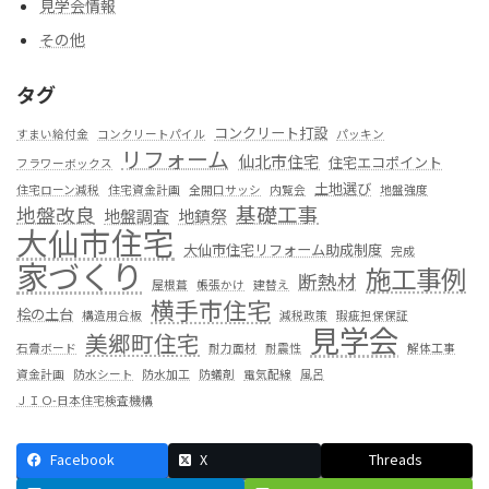
見学会情報
その他
タグ
コンクリート打設
すまい給付金
コンクリートパイル
パッキン
リフォーム
仙北市住宅
住宅エコポイント
フラワーボックス
土地選び
住宅ローン減税
住宅資金計画
全開口サッシ
内覧会
地盤強度
基礎工事
地盤改良
地盤調査
地鎮祭
大仙市住宅
大仙市住宅リフォーム助成制度
完成
家づくり
施工事例
断熱材
屋根葺
帳張かけ
建替え
横手市住宅
桧の土台
構造用合板
減税政策
瑕疵担保保証
見学会
美郷町住宅
石膏ボード
耐力面材
耐震性
解体工事
資金計画
防水シート
防水加工
防蟻剤
電気配線
風呂
ＪＩＯ-日本住宅検査機構
Facebook
X
Threads