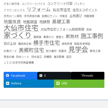
コンクリート打設
すまい給付金
コンクリートパイル
パッキン
リフォーム
仙北市住宅
住宅エコポイント
フラワーボックス
土地選び
住宅ローン減税
住宅資金計画
全開口サッシ
内覧会
地盤強度
基礎工事
地盤改良
地盤調査
地鎮祭
大仙市住宅
大仙市住宅リフォーム助成制度
完成
家づくり
施工事例
断熱材
屋根葺
帳張かけ
建替え
横手市住宅
桧の土台
構造用合板
減税政策
瑕疵担保保証
見学会
美郷町住宅
石膏ボード
耐力面材
耐震性
解体工事
資金計画
防水シート
防水加工
防蟻剤
電気配線
風呂
ＪＩＯ-日本住宅検査機構
Facebook
X
Threads
Hatena
LINE