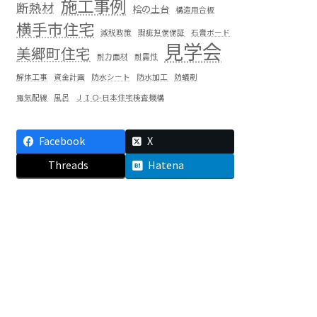
施工事例
断熱材
桧の土台
構造用合板
横手市住宅
減税政策
瑕疵担保保証
石膏ボード
見学会
美郷町住宅
耐力面材
耐震性
解体工事
資金計画
防水シート
防水加工
防蟻剤
電気配線
風呂
ＪＩＯ-日本住宅検査機構
Facebook
X
Threads
Hatena