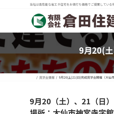
コ
ナ
当社は高性能な省エネ住宅をお値打ち価格でご提案している
ン
ビ
テ
ゲ
ン
ー
ツ
シ
へ
ョ
ス
ン
キ
に
9月20(
ッ
移
プ
動
見学会情報
9月20(土)21(日)完成見学会開催（大
9月20（土）、21（日）
場所：大仙市神宮寺字館ノ