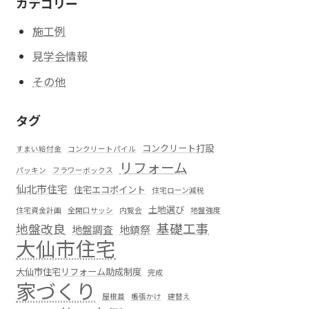
カテゴリー
施工例
見学会情報
その他
タグ
コンクリート打設
すまい給付金
コンクリートパイル
リフォーム
パッキン
フラワーボックス
仙北市住宅
住宅エコポイント
住宅ローン減税
土地選び
住宅資金計画
全開口サッシ
内覧会
地盤強度
基礎工事
地盤改良
地盤調査
地鎮祭
大仙市住宅
大仙市住宅リフォーム助成制度
完成
家づくり
屋根葺
帳張かけ
建替え