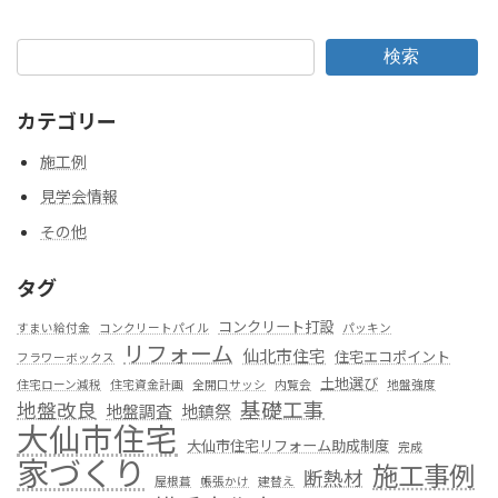
検索
カテゴリー
施工例
見学会情報
その他
タグ
コンクリート打設
すまい給付金
コンクリートパイル
パッキン
リフォーム
仙北市住宅
住宅エコポイント
フラワーボックス
土地選び
住宅ローン減税
住宅資金計画
全開口サッシ
内覧会
地盤強度
基礎工事
地盤改良
地盤調査
地鎮祭
大仙市住宅
大仙市住宅リフォーム助成制度
完成
家づくり
施工事例
断熱材
屋根葺
帳張かけ
建替え