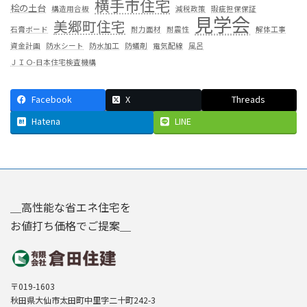
横手市住宅
桧の土台
構造用合板
減税政策
瑕疵担保保証
見学会
美郷町住宅
石膏ボード
耐力面材
耐震性
解体工事
資金計画
防水シート
防水加工
防蟻剤
電気配線
風呂
ＪＩＯ-日本住宅検査機構
Facebook
X
Threads
Hatena
LINE
＿高性能な省エネ住宅を
お値打ち価格でご提案＿
〒019-1603
秋田県大仙市太田町中里字二十町242-3