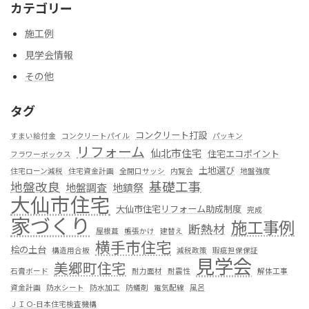
カテゴリー
施工例
見学会情報
その他
タグ
コンクリート打設
すまい給付金
コンクリートパイル
パッキン
リフォーム
仙北市住宅
住宅エコポイント
フラワーボックス
土地選び
住宅ローン減税
住宅資金計画
全開口サッシ
内覧会
地盤強度
基礎工事
地盤改良
地盤調査
地鎮祭
大仙市住宅
大仙市住宅リフォーム助成制度
完成
家づくり
施工事例
断熱材
屋根葺
帳張かけ
建替え
横手市住宅
桧の土台
構造用合板
減税政策
瑕疵担保保証
見学会
美郷町住宅
石膏ボード
耐力面材
耐震性
解体工事
資金計画
防水シート
防水加工
防蟻剤
電気配線
風呂
ＪＩＯ-日本住宅検査機構