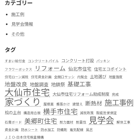
カテゴリー
施工例
見学会情報
その他
タグ
コンクリート打設
すまい給付金
コンクリートパイル
パッキン
リフォーム
仙北市住宅
住宅エコポイント
フラワーボックス
土地選び
住宅ローン減税
住宅資金計画
全開口サッシ
内覧会
地盤強度
基礎工事
地盤改良
地盤調査
地鎮祭
大仙市住宅
大仙市住宅リフォーム助成制度
完成
家づくり
施工事例
断熱材
屋根葺
帳張かけ
建替え
横手市住宅
桧の土台
構造用合板
減税政策
瑕疵担保保証
見学会
美郷町住宅
石膏ボード
耐力面材
耐震性
解体工事
資金計画
防水シート
防水加工
防蟻剤
電気配線
風呂
ＪＩＯ-日本住宅検査機構