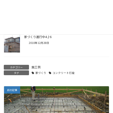
家づくり進行中4♪7
2011年1月4日
家づくり進行中4♪6
2010年12月28日
施工例
カテゴリー
タグ
家づくり
コンクリート打設
前の記事