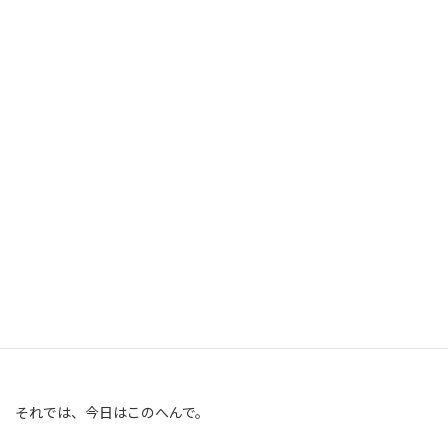
天気だけはなかなか思い通りにはいかないものです。
大工の皆さん雨の中ご苦労様でした。
次回は屋根と構造用合板の施工の様子を紹介していきますので
お楽しみに♪
それでは、今日はこのへんで。