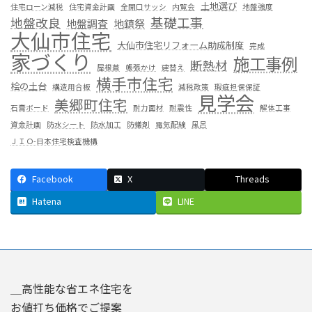
土地選び
住宅ローン減税
住宅資金計画
全開口サッシ
内覧会
地盤強度
基礎工事
地盤改良
地盤調査
地鎮祭
大仙市住宅
大仙市住宅リフォーム助成制度
完成
家づくり
施工事例
断熱材
屋根葺
帳張かけ
建替え
横手市住宅
桧の土台
構造用合板
減税政策
瑕疵担保保証
見学会
美郷町住宅
石膏ボード
耐力面材
耐震性
解体工事
資金計画
防水シート
防水加工
防蟻剤
電気配線
風呂
ＪＩＯ-日本住宅検査機構
Facebook
X
Threads
Hatena
LINE
＿高性能な省エネ住宅を
お値打ち価格でご提案＿