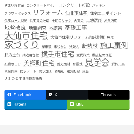
コンクリート打設
すまい給付金
コンクリートパイル
パッキン
リフォーム
仙北市住宅
住宅エコポイント
フラワーボックス
土地選び
住宅ローン減税
住宅資金計画
全開口サッシ
内覧会
地盤強度
基礎工事
地盤改良
地盤調査
地鎮祭
大仙市住宅
大仙市住宅リフォーム助成制度
完成
家づくり
施工事例
断熱材
屋根葺
帳張かけ
建替え
横手市住宅
桧の土台
構造用合板
減税政策
瑕疵担保保証
見学会
美郷町住宅
石膏ボード
耐力面材
耐震性
解体工事
資金計画
防水シート
防水加工
防蟻剤
電気配線
風呂
ＪＩＯ-日本住宅検査機構
Facebook
X
Threads
Hatena
LINE