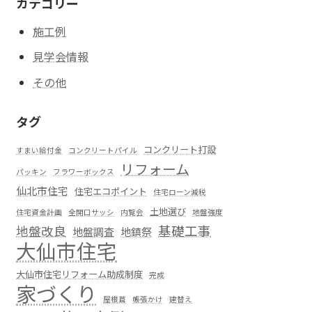
カテゴリー
施工例
見学会情報
その他
タグ
コンクリート打設
すまい給付金
コンクリートパイル
リフォーム
パッキン
フラワーボックス
仙北市住宅
住宅エコポイント
住宅ローン減税
土地選び
住宅資金計画
全開口サッシ
内覧会
地盤強度
基礎工事
地盤改良
地盤調査
地鎮祭
大仙市住宅
大仙市住宅リフォーム助成制度
完成
家づくり
屋根葺
帳張かけ
建替え