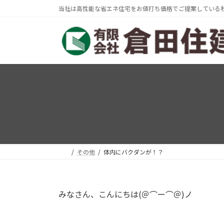
コ
ナ
当社は高性能な省エネ住宅をお値打ち価格でご提案している
ン
ビ
テ
ゲ
ン
ー
ツ
シ
へ
ョ
ス
ン
キ
に
ッ
移
プ
動
その他
体内にバクダンが！？
みなさん、こんにちは(＠⌒ー⌒＠)ノ