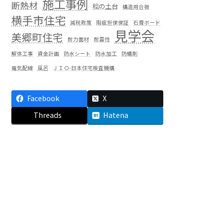
施工事例
断熱材
桧の土台
構造用合板
横手市住宅
減税政策
瑕疵担保保証
石膏ボード
見学会
美郷町住宅
耐力面材
耐震性
解体工事
資金計画
防水シート
防水加工
防蟻剤
電気配線
風呂
ＪＩＯ-日本住宅検査機構
Facebook
X
Threads
Hatena