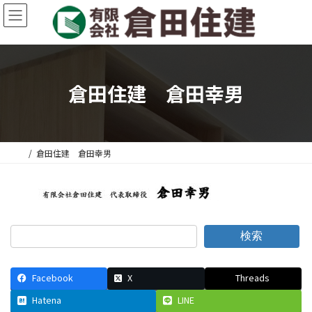
コ
ナ
ン
ビ
テ
ゲ
ン
ー
ツ
シ
へ
ョ
倉田住建 倉田幸男
ス
ン
キ
に
ッ
移
プ
動
倉田住建 倉田幸男
検索
Facebook
X
Threads
Hatena
LINE