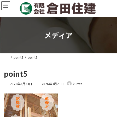
コ
ナ
ン
ビ
テ
ゲ
ン
ー
ツ
シ
へ
ョ
メディア
ス
ン
キ
に
ッ
移
プ
動
point5
point5
point5
最
2026年3月23日
2026年3月23日
kurata
終
更
新
日
時
: