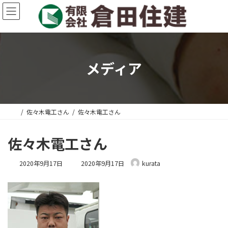
コ
ナ
ン
ビ
テ
ゲ
ン
ー
ツ
シ
へ
ョ
メディア
ス
ン
キ
に
ッ
移
プ
動
佐々木電工さん
佐々木電工さん
佐々木電工さん
最
2020年9月17日
2020年9月17日
kurata
終
更
新
日
時
: