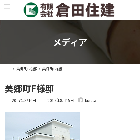
コ
ナ
ン
ビ
テ
ゲ
ン
ー
ツ
シ
へ
ョ
メディア
ス
ン
キ
に
ッ
移
プ
動
美郷町F様邸
美郷町F様邸
美郷町F様邸
最
2017年8月6日
2017年8月15日
kurata
終
更
新
日
時
: