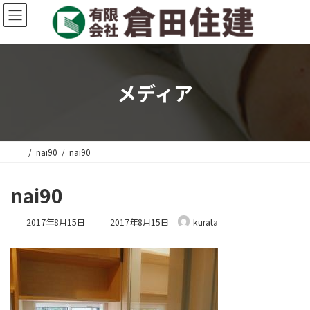
コ
ナ
ン
ビ
テ
ゲ
ン
ー
ツ
シ
へ
ョ
メディア
ス
ン
キ
に
ッ
移
プ
動
nai90
nai90
nai90
最
2017年8月15日
2017年8月15日
kurata
終
更
新
日
時
: