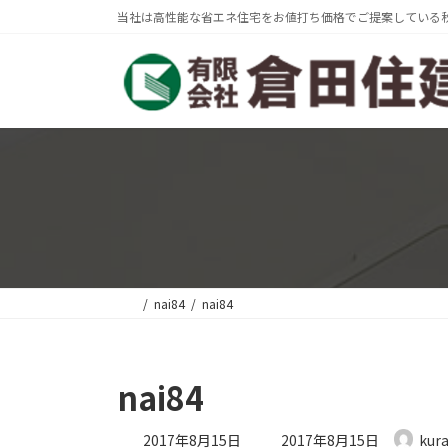
コ
ナ
当社は高性能な省エネ住宅をお値打ち価格でご提案している
ン
ビ
テ
ゲ
ン
ー
ツ
シ
へ
ョ
ス
ン
キ
に
ッ
移
プ
動
nai84
nai84
nai84
最
2017年8月15日
2017年8月15日
kur