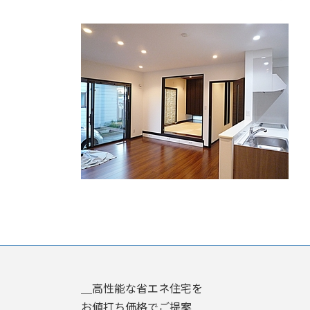
終
更
新
日
時
:
＿高性能な省エネ住宅を
お値打ち価格でご提案＿