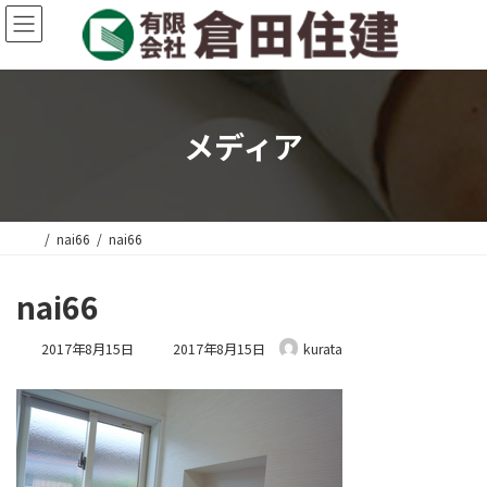
コ
ナ
ン
ビ
テ
ゲ
ン
ー
ツ
シ
へ
ョ
メディア
ス
ン
キ
に
ッ
移
プ
動
nai66
nai66
nai66
最
2017年8月15日
2017年8月15日
kurata
終
更
新
日
時
: