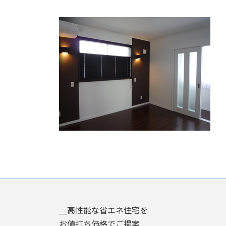
終
更
新
日
時
:
＿高性能な省エネ住宅を
お値打ち価格でご提案＿