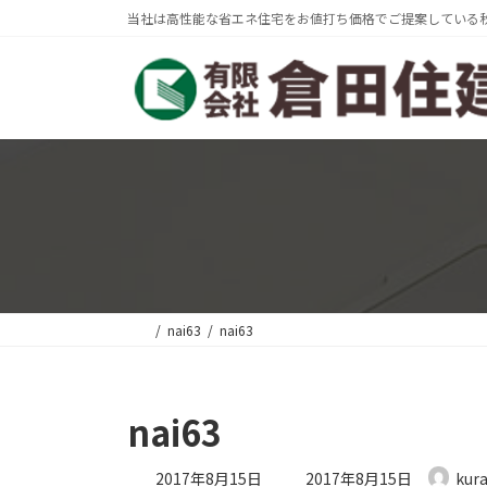
コ
ナ
当社は高性能な省エネ住宅をお値打ち価格でご提案している
ン
ビ
テ
ゲ
ン
ー
ツ
シ
へ
ョ
ス
ン
キ
に
ッ
移
プ
動
nai63
nai63
nai63
最
2017年8月15日
2017年8月15日
kur