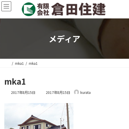
コ
ナ
ン
ビ
テ
ゲ
ン
ー
ツ
シ
へ
ョ
メディア
ス
ン
キ
に
ッ
移
プ
動
mka1
mka1
mka1
最
2017年8月15日
2017年8月15日
kurata
終
更
新
日
時
: