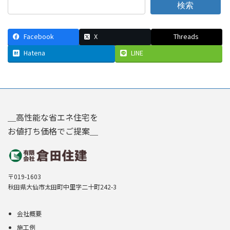
検索
Facebook
X
Threads
Hatena
LINE
＿高性能な省エネ住宅を
お値打ち価格でご提案＿
〒019-1603
秋田県大仙市太田町中里字二十町242-3
会社概要
施工例