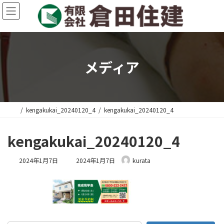
コ
ナ
ン
ビ
テ
ゲ
ン
ー
ツ
シ
へ
ョ
メディア
ス
ン
キ
に
ッ
移
プ
動
kengakukai_20240120_4
kengakukai_20240120_4
kengakukai_20240120_4
最
2024年1月7日
2024年1月7日
kurata
終
更
新
日
時
: