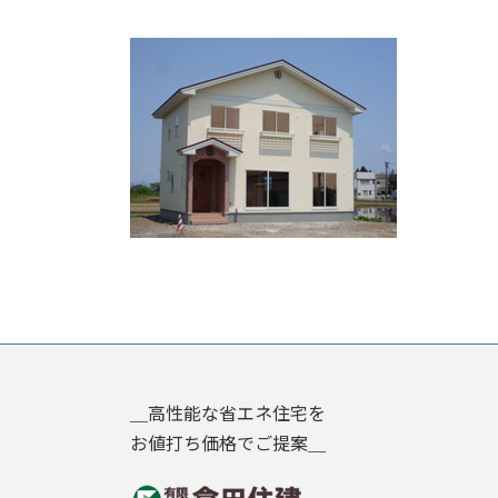
終
更
新
日
時
:
＿高性能な省エネ住宅を
お値打ち価格でご提案＿