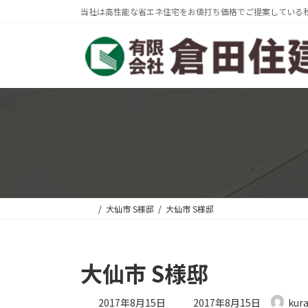
コ
ナ
当社は高性能な省エネ住宅をお値打ち価格でご提案している
ン
ビ
テ
ゲ
ン
ー
ツ
シ
へ
ョ
ス
ン
キ
に
ッ
移
プ
動
大仙市 S様邸
大仙市 S様邸
大仙市 S様邸
最
2017年8月15日
2017年8月15日
kur