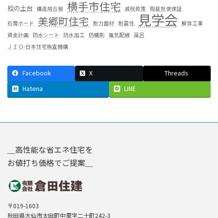
横手市住宅
桧の土台
構造用合板
減税政策
瑕疵担保保証
見学会
美郷町住宅
石膏ボード
耐力面材
耐震性
解体工事
資金計画
防水シート
防水加工
防蟻剤
電気配線
風呂
ＪＩＯ-日本住宅検査機構
Facebook
X
Threads
Hatena
LINE
＿高性能な省エネ住宅を
お値打ち価格でご提案＿
〒019-1603
秋田県大仙市太田町中里字二十町242-3