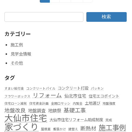
定
定
定
稿
ペ
ペ
ペ
の
ー
ー
ー
検索
ジ
ジ
ジ
ペ
カテゴリー
ー
施工例
ジ
見学会情報
送
その他
り
タグ
コンクリート打設
すまい給付金
コンクリートパイル
パッキン
リフォーム
仙北市住宅
住宅エコポイント
フラワーボックス
土地選び
住宅ローン減税
住宅資金計画
全開口サッシ
内覧会
地盤強度
基礎工事
地盤改良
地盤調査
地鎮祭
大仙市住宅
大仙市住宅リフォーム助成制度
完成
家づくり
施工事例
断熱材
屋根葺
帳張かけ
建替え