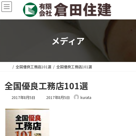
コ
ナ
ン
ビ
テ
ゲ
ン
ー
ツ
シ
へ
ョ
メディア
ス
ン
キ
に
ッ
移
プ
動
全国優良工務店101選
全国優良工務店101選
全国優良工務店101選
最
2017年8月5日
2017年8月5日
kurata
終
更
新
日
時
: