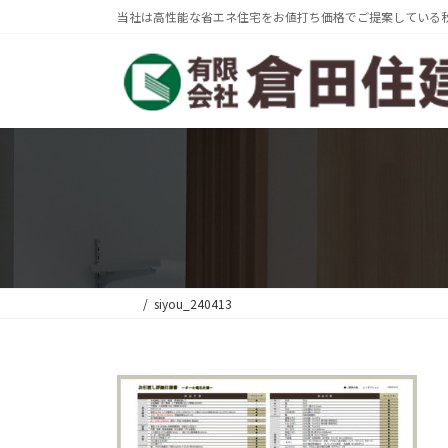
コ
ナ
当社は高性能な省エネ住宅をお値打ち価格でご提案している
ン
ビ
テ
ゲ
ン
ー
ツ
シ
へ
ョ
ス
ン
キ
に
ッ
移
プ
動
siyou_240413