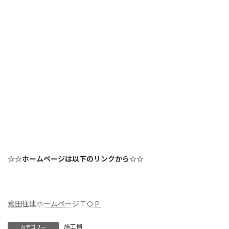
それでは、今日はこのへんで。
【現在の家づくり進行状況】
大仙市(旧大曲市)・・・新築工事中
美郷町(旧千畑町)・・・新築工事中
□■□■□■□■□■□■□■□■□■□■□■□■
☆☆ホームページは以下のリンクから☆☆
倉田住建ホームページＴＯＰ
施工例
カテゴリー