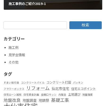
施工事例のご紹介2019-1
2019年4月27日
検索
カテゴリー
施工例
見学会情報
その他
タグ
コンクリート打設
すまい給付金
コンクリートパイル
パッキン
リフォーム
仙北市住宅
住宅エコポイント
フラワーボックス
土地選び
住宅ローン減税
住宅資金計画
全開口サッシ
内覧会
地盤強度
基礎工事
地盤改良
地盤調査
地鎮祭
大仙市住宅