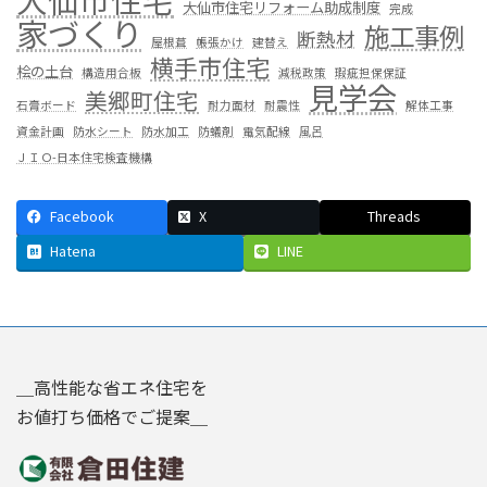
大仙市住宅リフォーム助成制度
完成
家づくり
施工事例
断熱材
屋根葺
帳張かけ
建替え
横手市住宅
桧の土台
構造用合板
減税政策
瑕疵担保保証
見学会
美郷町住宅
石膏ボード
耐力面材
耐震性
解体工事
資金計画
防水シート
防水加工
防蟻剤
電気配線
風呂
ＪＩＯ-日本住宅検査機構
Facebook
X
Threads
Hatena
LINE
＿高性能な省エネ住宅を
お値打ち価格でご提案＿