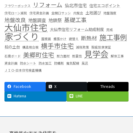
リフォーム
仙北市住宅
住宅エコポイント
フラワーボックス
土地選び
住宅ローン減税
住宅資金計画
全開口サッシ
内覧会
地盤強度
基礎工事
地盤改良
地盤調査
地鎮祭
大仙市住宅
大仙市住宅リフォーム助成制度
完成
家づくり
施工事例
断熱材
屋根葺
帳張かけ
建替え
横手市住宅
桧の土台
構造用合板
減税政策
瑕疵担保保証
見学会
美郷町住宅
石膏ボード
耐力面材
耐震性
解体工事
資金計画
防水シート
防水加工
防蟻剤
電気配線
風呂
ＪＩＯ-日本住宅検査機構
Facebook
X
Threads
Hatena
LINE