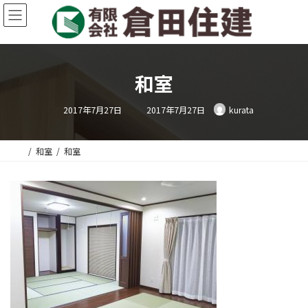
コ
ナ
ン
ビ
テ
ゲ
ン
ー
ツ
シ
へ
ョ
和室
ス
ン
キ
に
最
2017年7月27日
2017年7月27日
kurata
終
ッ
移
更
プ
動
新
日
時
和室
和室
: