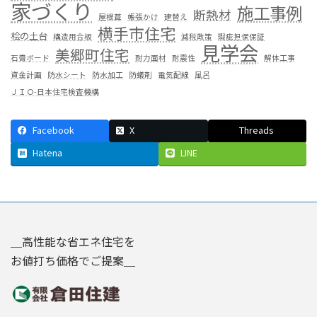
家づくり
施工事例
断熱材
屋根葺
帳張かけ
建替え
横手市住宅
桧の土台
構造用合板
減税政策
瑕疵担保保証
見学会
美郷町住宅
石膏ボード
耐力面材
耐震性
解体工事
資金計画
防水シート
防水加工
防蟻剤
電気配線
風呂
ＪＩＯ-日本住宅検査機構
Facebook
X
Threads
Hatena
LINE
＿高性能な省エネ住宅を
お値打ち価格でご提案＿