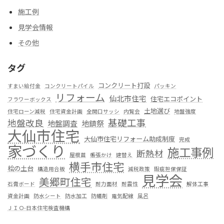
施工例
見学会情報
その他
タグ
コンクリート打設
すまい給付金
コンクリートパイル
パッキン
リフォーム
仙北市住宅
住宅エコポイント
フラワーボックス
土地選び
住宅ローン減税
住宅資金計画
全開口サッシ
内覧会
地盤強度
基礎工事
地盤改良
地盤調査
地鎮祭
大仙市住宅
大仙市住宅リフォーム助成制度
完成
家づくり
施工事例
断熱材
屋根葺
帳張かけ
建替え
横手市住宅
桧の土台
構造用合板
減税政策
瑕疵担保保証
見学会
美郷町住宅
石膏ボード
耐力面材
耐震性
解体工事
資金計画
防水シート
防水加工
防蟻剤
電気配線
風呂
ＪＩＯ-日本住宅検査機構