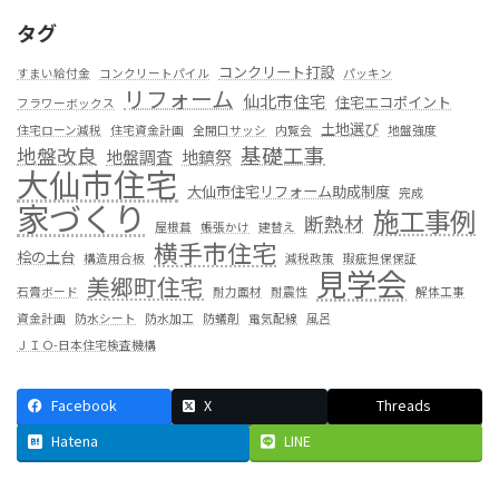
タグ
コンクリート打設
すまい給付金
コンクリートパイル
パッキン
リフォーム
仙北市住宅
住宅エコポイント
フラワーボックス
土地選び
住宅ローン減税
住宅資金計画
全開口サッシ
内覧会
地盤強度
基礎工事
地盤改良
地盤調査
地鎮祭
大仙市住宅
大仙市住宅リフォーム助成制度
完成
家づくり
施工事例
断熱材
屋根葺
帳張かけ
建替え
横手市住宅
桧の土台
構造用合板
減税政策
瑕疵担保保証
見学会
美郷町住宅
石膏ボード
耐力面材
耐震性
解体工事
資金計画
防水シート
防水加工
防蟻剤
電気配線
風呂
ＪＩＯ-日本住宅検査機構
Facebook
X
Threads
Hatena
LINE