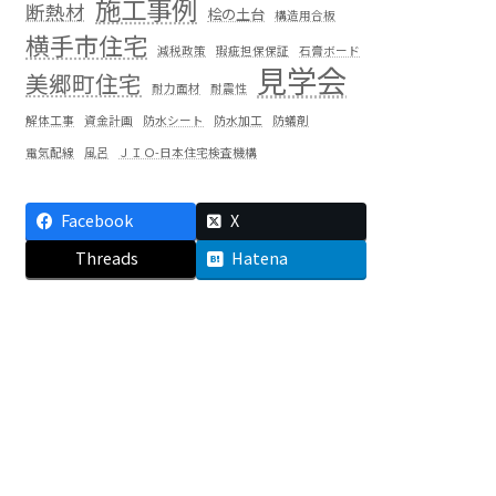
施工事例
断熱材
桧の土台
構造用合板
横手市住宅
減税政策
瑕疵担保保証
石膏ボード
見学会
美郷町住宅
耐力面材
耐震性
解体工事
資金計画
防水シート
防水加工
防蟻剤
電気配線
風呂
ＪＩＯ-日本住宅検査機構
Facebook
X
Threads
Hatena