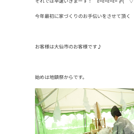
それでは早速いきまーす！ ε=ε=ε=ε=┏(￣▽
今年最初に家づくりのお手伝いをさせて頂く
お客様は大仙市のお客様です♪
始めは地鎮祭からです。