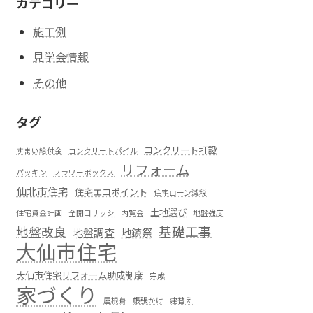
カテゴリー
施工例
見学会情報
その他
タグ
コンクリート打設
すまい給付金
コンクリートパイル
リフォーム
パッキン
フラワーボックス
仙北市住宅
住宅エコポイント
住宅ローン減税
土地選び
住宅資金計画
全開口サッシ
内覧会
地盤強度
基礎工事
地盤改良
地盤調査
地鎮祭
大仙市住宅
大仙市住宅リフォーム助成制度
完成
家づくり
屋根葺
帳張かけ
建替え