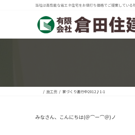
コ
ナ
当社は高性能な省エネ住宅をお値打ち価格でご提案している
ン
ビ
テ
ゲ
ン
ー
ツ
シ
へ
ョ
ス
ン
キ
に
ッ
移
プ
動
施工例
家づくり進行中2012♪1-1
みなさん、こんにちは(＠⌒ー⌒＠)ノ