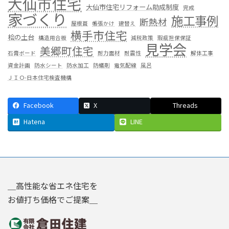
大仙市住宅
大仙市住宅リフォーム助成制度
完成
家づくり
施工事例
断熱材
屋根葺
帳張かけ
建替え
横手市住宅
桧の土台
構造用合板
減税政策
瑕疵担保保証
見学会
美郷町住宅
石膏ボード
耐力面材
耐震性
解体工事
資金計画
防水シート
防水加工
防蟻剤
電気配線
風呂
ＪＩＯ-日本住宅検査機構
Facebook
X
Threads
Hatena
LINE
＿高性能な省エネ住宅を
お値打ち価格でご提案＿