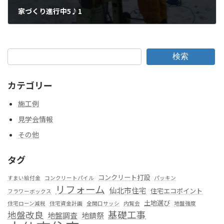
家づくり進行中5♪1
2011年3月22日
検索
カテゴリー
施工例
見学会情報
その他
タグ
コンクリート打設
すまい給付金
コンクリートパイル
パッキン
リフォーム
仙北市住宅
住宅エコポイント
フラワーボックス
土地選び
住宅ローン減税
住宅資金計画
全開口サッシ
内覧会
地盤強度
基礎工事
地盤改良
地盤調査
地鎮祭