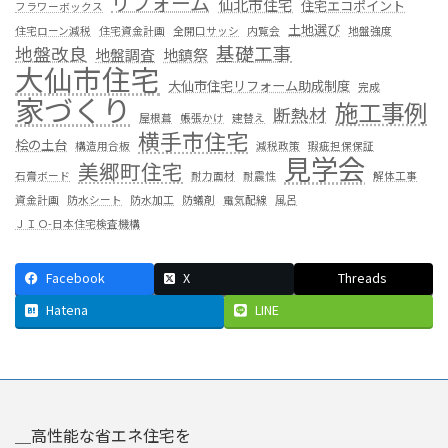
リフォーム
仙北市住宅
住宅エコポイント
フラワーボックス
土地選び
住宅ローン減税
住宅資金計画
全開口サッシ
内覧会
地盤強度
基礎工事
地盤改良
地盤調査
地鎮祭
大仙市住宅
大仙市住宅リフォーム助成制度
完成
家づくり
施工事例
断熱材
屋根葺
帳張かけ
建替え
横手市住宅
桧の土台
構造用合板
減税政策
瑕疵担保保証
見学会
美郷町住宅
石膏ボード
耐力面材
耐震性
解体工事
資金計画
防水シート
防水加工
防蟻剤
電気配線
風呂
ＪＩＯ-日本住宅検査機構
Facebook
X
Threads
Hatena
LINE
＿高性能な省エネ住宅を