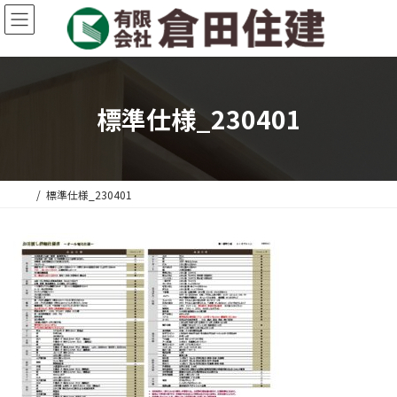
コ
ナ
ン
ビ
テ
ゲ
ン
ー
ツ
シ
へ
ョ
標準仕様_230401
ス
ン
キ
に
ッ
移
プ
動
標準仕様_230401